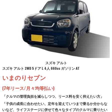
スズキ アルト
スズキ アルト 2WD 5ドア L 4人 660cc ガソリン AT
いまのりセブン
(7年リース/月々均等払い)
「クルマの管理負担を減らしつつ、リース料を安く抑えたい方」
「子供の成長に合わせたい、定年を迎えていつまで乗るか分からな
いなど、ライフステージに併せて色々なタイプのクルマに乗りたい