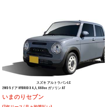
スズキ アルトラパンLC
2WD 5ドア HYBRID X 4人 660cc ガソリン AT
いまのりセブン
(7年リース/月々均等払い)