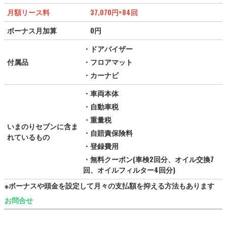
月額リース料
37,070
円
×84回
ボーナス月加算
0円
・ドアバイザー
付属品
・フロアマット
・カーナビ
・車両本体
・自動車税
・重量税
いまのりセブンに含ま
・自賠責保険料
れているもの
・登録費用
・無料クーポン(車検2回分、オイル交換7
回、オイルフィルター4回分)
※ボーナスや頭金を設定して月々の支払額を抑える方法もあります
お問合せ