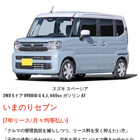
スズキ スペーシア
2WD 5ドア HYBRID G 4人 660cc ガソリン AT
いまのりセブン
(7年リース/月々均等払い)
「クルマの管理負担を減らしつつ、リース料を安く抑えたい方」
「子供の成長に合わせたい、定年を迎えていつまで乗るか分からな