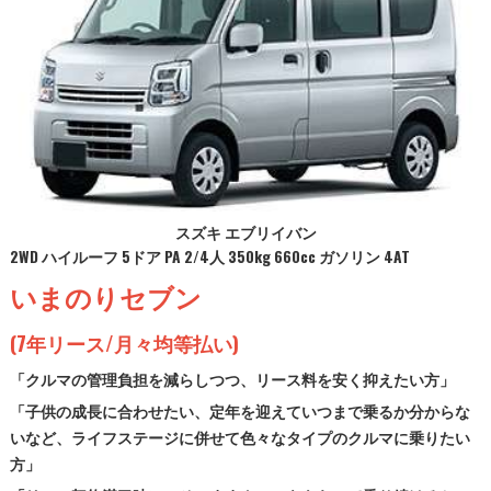
スズキ エブリイバン
2WD ハイルーフ 5ドア PA 2/4人 350kg 660cc ガソリン 4AT
いまのりセブン
(7年リース/月々均等払い)
「クルマの管理負担を減らしつつ、リース料を安く抑えたい方」
「子供の成長に合わせたい、定年を迎えていつまで乗るか分からな
いなど、ライフステージに併せて色々なタイプのクルマに乗りたい
方」