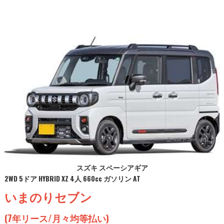
スズキ スペーシアギア
2WD 5ドア HYBRID XZ 4人 660cc ガソリン AT
いまのりセブン
(7年リース/月々均等払い)