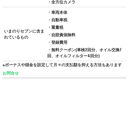
・全方位カメラ
・車両本体
・自動車税
・重量税
いまのりセブンに含ま
・自賠責保険料
れているもの
・登録費用
・無料クーポン(車検2回分、オイル交換7
回、オイルフィルター4回分)
※ボーナスや頭金を設定して月々の支払額を抑える方法もあります
お問合せ