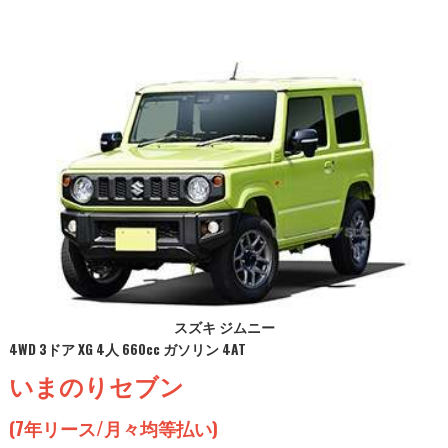
スズキ ジムニー
4WD 3ドア XG 4人 660cc ガソリン 4AT
いまのりセブン
(7年リース/月々均等払い)