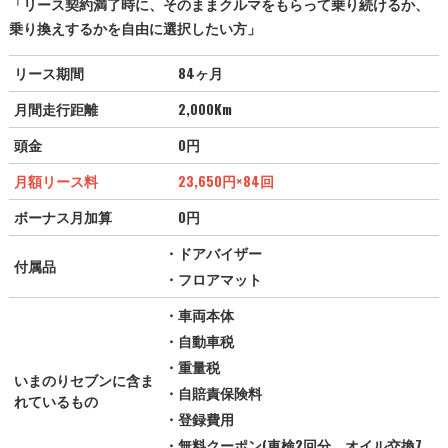
「リース契約満了時に、そのままクルマをもらって乗り続けるか、
乗り換えするかを自由に選択したい方」
リース期間
84ヶ月
月間走行距離
2,000Km
頭金
0円
月額リース料
23,650
円
×84回
ボーナス月加算
0円
・ドアバイザー
付属品
・フロアマット
・車両本体
・自動車税
・重量税
いまのりセブンに含ま
・自賠責保険料
れているもの
・登録費用
・無料クーポン(車検2回分、オイル交換7