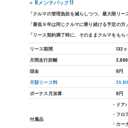
＋ Rメンテパック11
「クルマの管理負担を減らしつつ、最大限リー
「最低９年は同じクルマに乗り続ける予定の方
「リース契約満了時に、そのままクルマをもら
リース期間
132
月間走行距離
2,000
頭金
0円
月額リース料
29,81
ボーナス月加算
0円
・ドア
・フロ
付属品
・カー