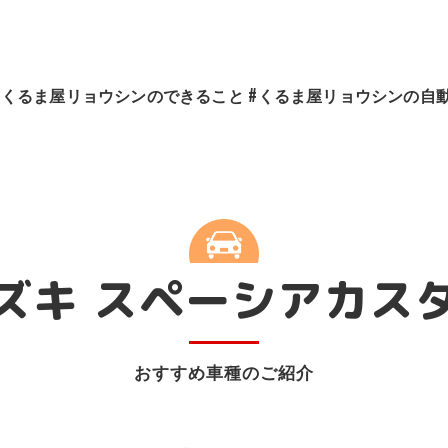
#くるま屋リョウシンのできること
#くるま屋リョウシンの自
ご紹介
#くるま屋 リョウシン車両販売
#くるま屋リョウシン・スマイルメンテプラス
#くるま屋リョウシン・リースカーメンテナンス
ズキ スペーシアカス
#くるま屋リョウシン鈑金塗装・ヘッドライトリペア
#くるま屋リョウシン 自動車保険・代車提供サービス
おすすめ車種のご紹介