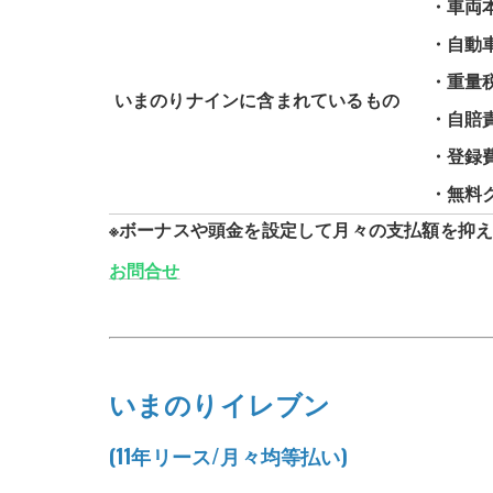
・車両
・自動
・重量
いまのりナインに含まれているもの
・自賠
・登録
・無料
※ボーナスや頭金を設定して月々の支払額を抑
お問合せ
いまのりイレブン
(11年リース/月々均等払い)