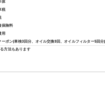
本体
車税
税
責保険料
費用
クーポン(車検3回分、オイル交換9回、オイルフィルター5回分
える方法もあります