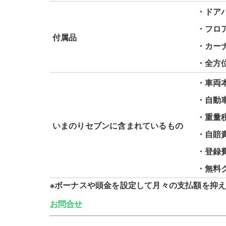
・ドア
・フロ
付属品
・カー
・全方
・車両
・自動
・重量
いまのりセブンに含まれているもの
・自賠
・登録
・無料
※ボーナスや頭金を設定して月々の支払額を抑
お問合せ