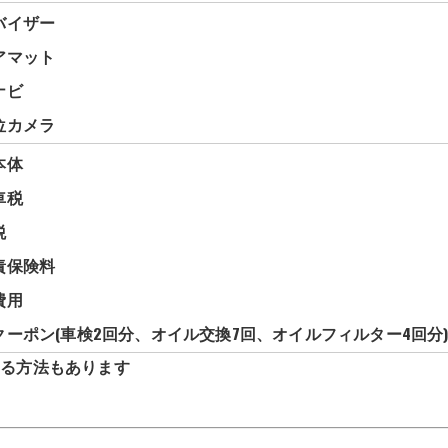
バイザー
アマット
ナビ
位カメラ
本体
車税
税
責保険料
費用
クーポン(車検2回分、オイル交換7回、オイルフィルター4回分
える方法もあります