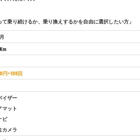
」
って乗り続けるか、乗り換えするかを自由に選択したい方」
月
Km
20円×
108回
バイザー
アマット
ナビ
位カメラ