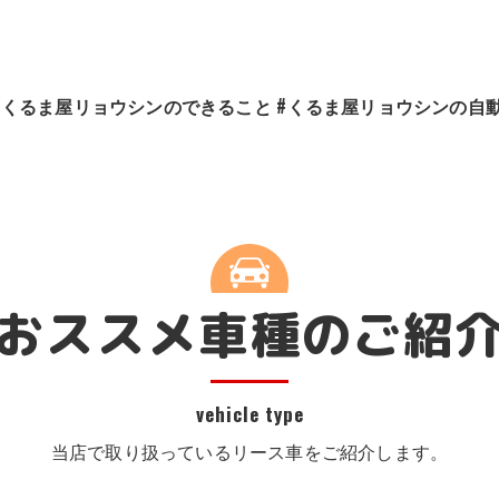
#くるま屋リョウシンのできること
#くるま屋リョウシンの自
ご紹介
#くるま屋 リョウシン車両販売
#くるま屋リョウシン・スマイルメンテプラス
#くるま屋リョウシン・リースカーメンテナンス
おススメ車種のご紹
#くるま屋リョウシン鈑金塗装・ヘッドライトリペア
#くるま屋リョウシン 自動車保険・代車提供サービス
vehicle type
当店で取り扱っているリース車をご紹介します。