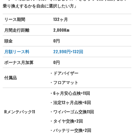
乗り換えするかを自由に選択したい方」
リース期間
132ヶ月
月間走行距離
2,000Km
頭金
0円
月額リース料
22,990
円×132回
ボーナス月加算
0円
・ドアバイザー
付属品
・フロアマット
・6ヶ月安心点検×11回
・法定12ヶ月点検×6回
Rメンテパック11
・ワイパーゴム交換11回
・タイヤ交換×2回
・バッテリー交換×2回