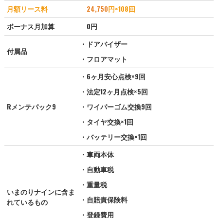
月額リース料
24,750
円×108回
ボーナス月加算
0円
・ドアバイザー
付属品
・フロアマット
・6ヶ月安心点検×9回
・法定12ヶ月点検×5回
Rメンテパック9
・ワイパーゴム交換9回
・タイヤ交換×1回
・バッテリー交換×1回
・車両本体
・自動車税
・重量税
いまのりナインに含ま
・自賠責保険料
れているもの
・登録費用