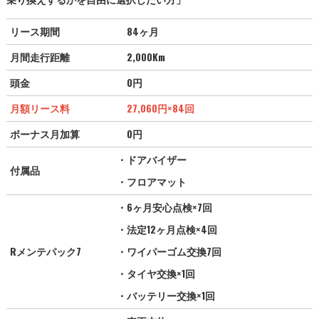
リース期間
84ヶ月
月間走行距離
2,000Km
頭金
0円
月額リース料
27,060
円
×84回
ボーナス月加算
0円
・ドアバイザー
付属品
・フロアマット
・6ヶ月安心点検×7回
・法定12ヶ月点検×4回
Rメンテパック7
・ワイパーゴム交換7回
・タイヤ交換×1回
・バッテリー交換×1回