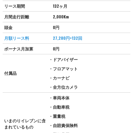
リース期間
132ヶ月
月間走行距離
2,000Km
頭金
0円
月額リース料
27,280
円×132回
ボーナス月加算
0円
・ドアバイザー
・フロアマット
付属品
・カーナビ
・全方位カメラ
・車両本体
・自動車税
・重量税
いまのりイレブンに含
・自賠責保険料
まれているもの