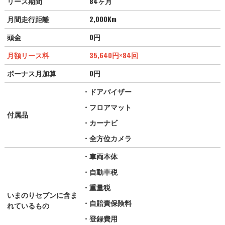
リース期間
84ヶ月
月間走行距離
2,000Km
頭金
0円
月額リース料
35,640
円
×84回
ボーナス月加算
0円
・ドアバイザー
・フロアマット
付属品
・カーナビ
・全方位カメラ
・車両本体
・自動車税
・重量税
いまのりセブンに含ま
・自賠責保険料
れているもの
・登録費用