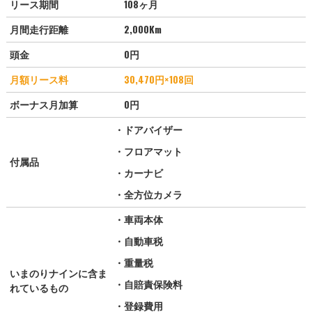
リース期間
108ヶ月
月間走行距離
2,000Km
頭金
0円
月額リース料
30,470
円×108回
ボーナス月加算
0円
・ドアバイザー
・フロアマット
付属品
・カーナビ
・全方位カメラ
・車両本体
・自動車税
・重量税
いまのりナインに含ま
・自賠責保険料
れているもの
・登録費用