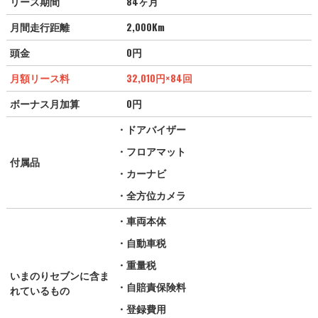
リース期間
84ヶ月
月間走行距離
2,000Km
頭金
0円
月額リース料
32,010
円
×84回
ボーナス月加算
0円
・ドアバイザー
・フロアマット
付属品
・カーナビ
・全方位カメラ
・車両本体
・自動車税
・重量税
いまのりセブンに含ま
・自賠責保険料
れているもの
・登録費用