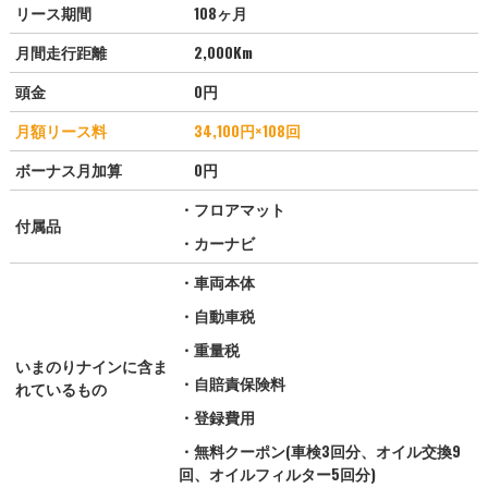
リース期間
108ヶ月
月間走行距離
2,000Km
頭金
0円
月額リース料
34,100
円×108回
ボーナス月加算
0円
・フロアマット
付属品
・カーナビ
・車両本体
・自動車税
・重量税
いまのりナインに含ま
・自賠責保険料
れているもの
・登録費用
・無料クーポン(車検3回分、オイル交換9
回、オイルフィルター5回分)