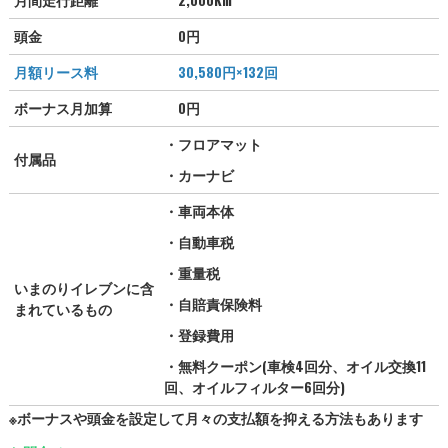
月間走行距離
2,000Km
頭金
0円
月額リース料
30,580
円×132回
ボーナス月加算
0円
・フロアマット
付属品
・カーナビ
・車両本体
・自動車税
・重量税
いまのりイレブンに含
・自賠責保険料
まれているもの
・登録費用
・無料クーポン(車検4回分、オイル交換11
回、オイルフィルター6回分)
※ボーナスや頭金を設定して月々の支払額を抑える方法もあります