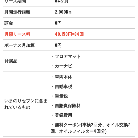
リース期間
84ヶ月
月間走行距離
2,000Km
頭金
0円
月額リース料
40,150
円
×84回
ボーナス月加算
0円
・フロアマット
付属品
・カーナビ
・車両本体
・自動車税
・重量税
いまのりセブンに含ま
・自賠責保険料
れているもの
・登録費用
・無料クーポン(車検2回分、オイル交換7
回、オイルフィルター4回分)